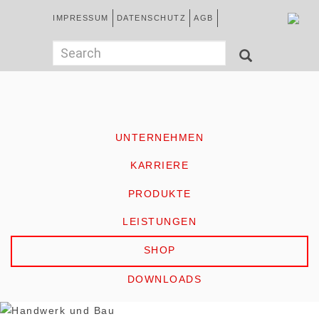
Direkt
Kopfzeile
IMPRESSUM
DATENSCHUTZ
AGB
zum
Inhalt
German
Suchformular
Search
SEARCH
HOME
UNTERNEHMEN
KARRIERE
PRODUKTE
LEISTUNGEN
SHOP
DOWNLOADS