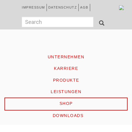
Direkt
Kopfzeile
IMPRESSUM
DATENSCHUTZ
AGB
zum
Inhalt
German
Suchformular
Search
SEARCH
HOME
UNTERNEHMEN
KARRIERE
PRODUKTE
LEISTUNGEN
SHOP
DOWNLOADS