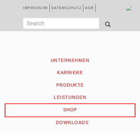
Direkt
Kopfzeile
IMPRESSUM
DATENSCHUTZ
AGB
zum
Inhalt
German
Suchformular
Search
SEARCH
HOME
UNTERNEHMEN
KARRIERE
PRODUKTE
LEISTUNGEN
SHOP
DOWNLOADS