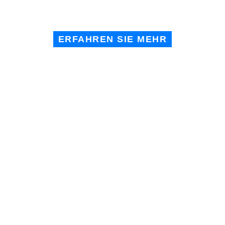
IDEAL FÜR DEN SCHNELLEN EINSATZ
ERFAHREN SIE MEHR