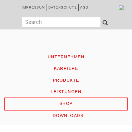
Direkt
Kopfzeile
IMPRESSUM
DATENSCHUTZ
AGB
zum
Inhalt
German
Suchformular
Search
SEARCH
HOME
UNTERNEHMEN
KARRIERE
PRODUKTE
LEISTUNGEN
SHOP
DOWNLOADS