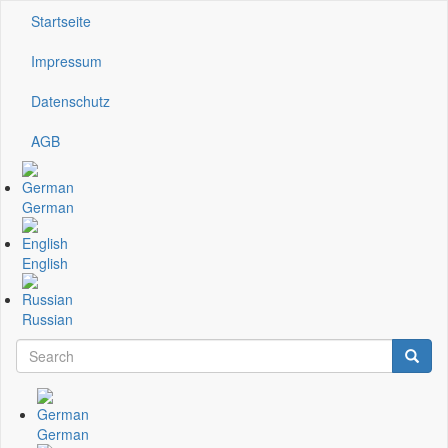
Direkt
Startseite
Kopfzeile
zum
Inhalt
Impressum
Datenschutz
AGB
German
English
Russian
Search
Searc
Suchformular
German