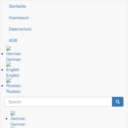
Direkt
Startseite
Kopfzeile
zum
Inhalt
Impressum
Datenschutz
AGB
German
English
Russian
Search
Searc
Suchformular
German