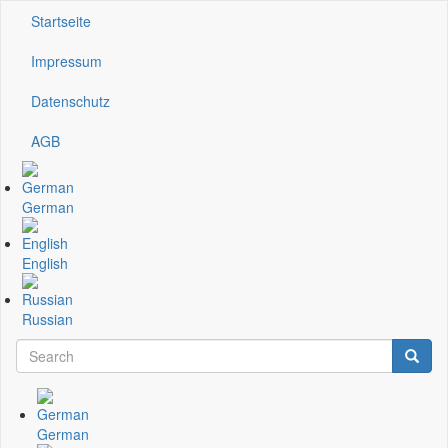
Direkt
Startseite
Kopfzeile
zum
Inhalt
Impressum
Datenschutz
AGB
German
English
Russian
Search
Searc
Suchformular
German