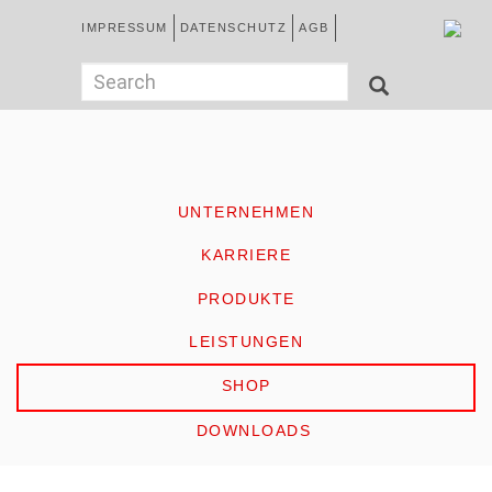
Direkt
Kopfzeile
IMPRESSUM
DATENSCHUTZ
AGB
zum
Inhalt
German
Suchformular
Search
SEARCH
HOME
UNTERNEHMEN
KARRIERE
PRODUKTE
LEISTUNGEN
SHOP
DOWNLOADS