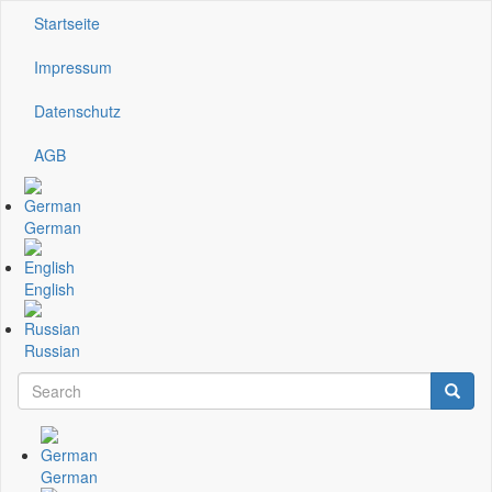
Direkt
Startseite
Kopfzeile
zum
Inhalt
Impressum
Datenschutz
AGB
German
English
Russian
Search
Searc
Suchformular
German