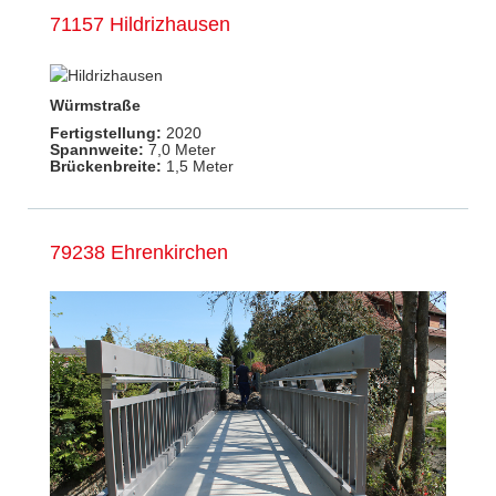
71157 Hildrizhausen
Würmstraße
Fertigstellung:
2020
Spannweite:
7,0 Meter
Brückenbreite:
1,5 Meter
79238 Ehrenkirchen