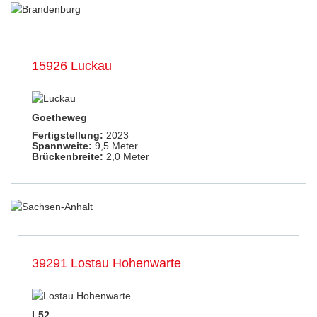
15926 Luckau
Goetheweg
Fertigstellung:
2023
Spannweite:
9,5 Meter
Brückenbreite:
2,0 Meter
39291 Lostau Hohenwarte
L52