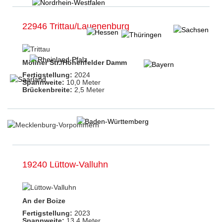
22946 Trittau/Lauenenburg
Möllner Str./Hohenfelder Damm
Fertigstellung:
2024
Spannweite:
10,0 Meter
Brückenbreite:
2,5 Meter
19240 Lüttow-Valluhn
An der Boize
Fertigstellung:
2023
Spannweite:
13,4 Meter