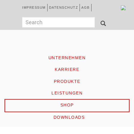
Direkt
Kopfzeile
IMPRESSUM
DATENSCHUTZ
AGB
zum
Inhalt
German
Suchformular
Search
SEARCH
HOME
UNTERNEHMEN
KARRIERE
PRODUKTE
LEISTUNGEN
SHOP
DOWNLOADS