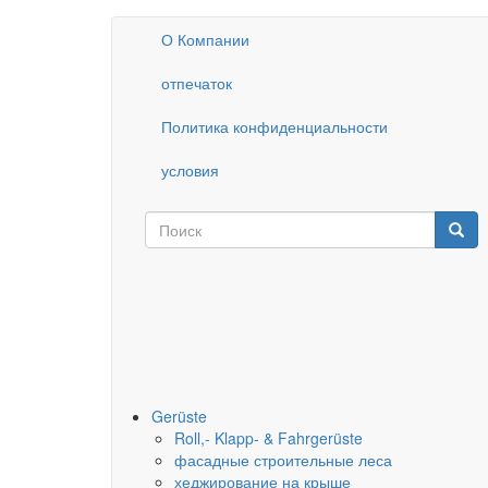
Перейти
О Компании
Kopfzeile
к
основному
отпечаток
содержанию
Политика конфиденциальности
условия
Поиск
Поис
Suchformular
Gerüste
Roll,- Klapp- & Fahrgerüste
фасадные строительные леса
хеджирование на крыше