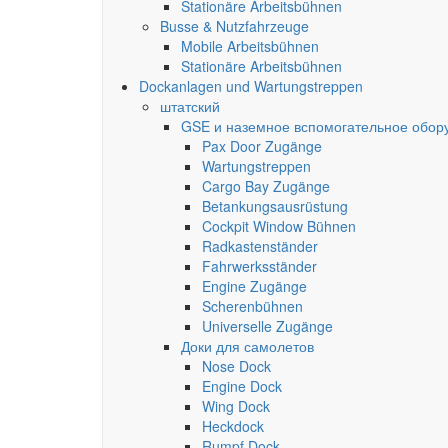
Stationäre Arbeitsbühnen
Busse & Nutzfahrzeuge
Mobile Arbeitsbühnen
Stationäre Arbeitsbühnen
Dockanlagen und Wartungstreppen
штатский
GSE и наземное вспомогательное обор
Pax Door Zugänge
Wartungstreppen
Cargo Bay Zugänge
Betankungsausrüstung
Cockpit Window Bühnen
Radkastenständer
Fahrwerksständer
Engine Zugänge
Scherenbühnen
Universelle Zugänge
Доки для самолетов
Nose Dock
Engine Dock
Wing Dock
Heckdock
Rumpf Dock