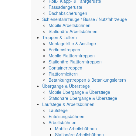
Roll,- Klapp- & Fahrgerüste
Fassadengerüste
Dachabsicherungen
Schienenfahrzeuge / Busse / Nutzfahrzeuge
Mobile Arbeitsbühnen
Stationäre Arbeitsbühnen
Treppen & Leitern
Montagetritte & Anstiege
Podiumstreppen
Mobile Plattformtreppen
Stationäre Plattformtreppen
Containertreppen
Plattformleitern
Betankungstreppen & Betankungsleitern
Übergänge & Überstiege
Mobile Übergänge & Überstiege
Stationäre Übergänge & Überstiege
Laufstege & Arbeitsbühnen
Laufstege
Enteisungsbühnen
Arbeitsbühnen
Mobile Arbeitsbühnen
Stationäre Arbeitsbühnen