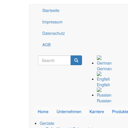
Direkt
Startseite
Kopfzeile
zum
Inhalt
Impressum
Datenschutz
AGB
Search
Search
Suchformular
German
English
Russian
Home
Unternehmen
Karriere
Produkt
Gerüste