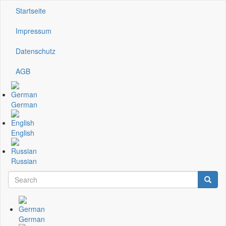
Direkt
Startseite
Kopfzeile
zum
Inhalt
Impressum
Datenschutz
AGB
German
English
Russian
Search
Searc
Suchformular
German