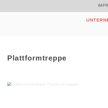
Direkt
IMP
Kopfzeile
zum
Inhalt
HOME
UNTERN
Plattformtreppe