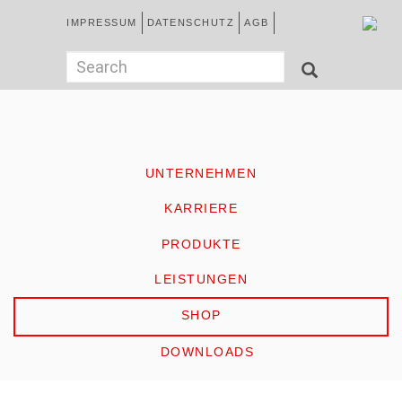
Direkt
Kopfzeile
IMPRESSUM
DATENSCHUTZ
AGB
zum
Inhalt
German
Suchformular
Search
SEARCH
HOME
UNTERNEHMEN
KARRIERE
PRODUKTE
LEISTUNGEN
SHOP
DOWNLOADS