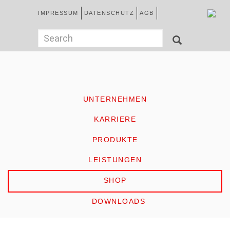
Direkt
Kopfzeile
IMPRESSUM
DATENSCHUTZ
AGB
zum
Inhalt
German
Suchformular
Search
SEARCH
HOME
UNTERNEHMEN
KARRIERE
PRODUKTE
LEISTUNGEN
SHOP
DOWNLOADS