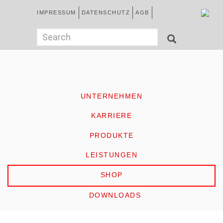
Direkt
Kopfzeile
IMPRESSUM
DATENSCHUTZ
AGB
zum
Inhalt
German
Suchformular
Search
SEARCH
HOME
UNTERNEHMEN
KARRIERE
PRODUKTE
LEISTUNGEN
SHOP
DOWNLOADS