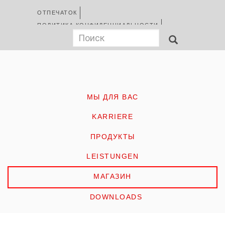
Перейти
Kopfzeile
ОТПЕЧАТОК
к
ПОЛИТИКА КОНФИДЕНЦИАЛЬНОСТИ
основному
Suchformular
Поиск
УСЛОВИЯ
ПОИСК
содержанию
HOME
МЫ ДЛЯ ВАС
KARRIERE
ПРОДУКТЫ
LEISTUNGEN
МАГАЗИН
DOWNLOADS