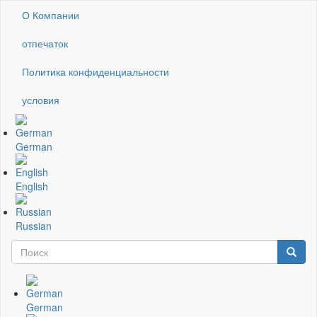
Перейти
О Компании
Kopfzeile
к
основному
отпечаток
содержанию
Политика конфиденциальности
условия
German
English
Russian
Поиск
Поиск
Suchformular
German